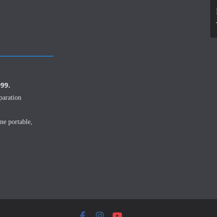
999.
paration
ne portable,