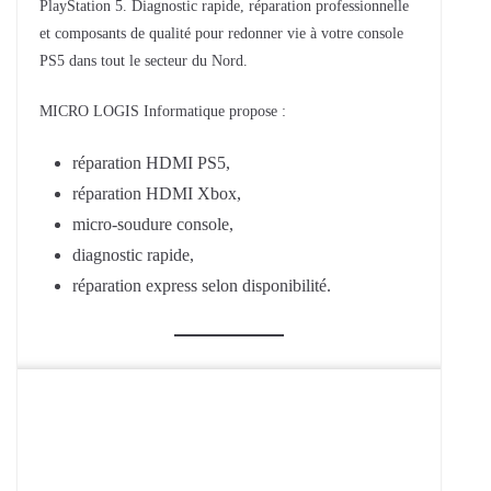
PlayStation 5. Diagnostic rapide, réparation professionnelle
et composants de qualité pour redonner vie à votre console
PS5 dans tout le secteur du Nord.
MICRO LOGIS Informatique propose :
réparation HDMI PS5,
réparation HDMI Xbox,
micro-soudure console,
diagnostic rapide,
réparation express selon disponibilité.
Comment faire
Console Switch 3€, Ordinateur Portable 13€, Manette de jeux 4,5€,..
Suivez simplement la procédure d’envoi
Envoyez votre appareil