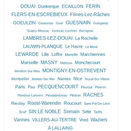
DOUAI
Dunkerque
ECAILLON
FERIN
FLERS-EN-ESCREBIEUX
Flines-Lez-Râches
GOEULZIN
GUESNAIN
Gouesnou
Guer
Guingamp
Guipry-Messac
Inzinzac-Lochrist
Kervignac
LAMBRES-LEZ-DOUAI
La Rochelle
LAUWIN-PLANQUE
Le Havre
Le Mené
LEWARDE
Lille
Loffre
Marchiennes
Manette
Marseille
MASNY
Monchecourt
Melesse
MONTIGNY-EN-OSTREVENT
Montfort-Sur-Meu
Nice
Nantes
Montpellier
Moëlan-Sur-Mer
Noyal-Sur-Vilaine
PECQUENCOURT
Paris
Pau
Pleurtuit
Ploeren
RACHES
Plonéour-Lanvern
Ploudalmézeau
Plédran
Roost-Warendin
Roucourt
Rieulay
Saint-Pol-De-Léon
Somain
SIN LE NOBLE
Sète
Scuf
Tarifs
Vannes
VILLERS-AU-TERTRE
Vred
Waziers
À LALLAING