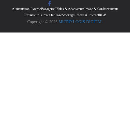
Alimentation Externe
Bagagerie
Câbles & Adaptateurs
Image & Son
Imprimante
Ordinateur Bureau
Outillage
Stockage
Réseau & Internet
RGB
Copyright © 2026
MICRO LOGIS DIGITAL