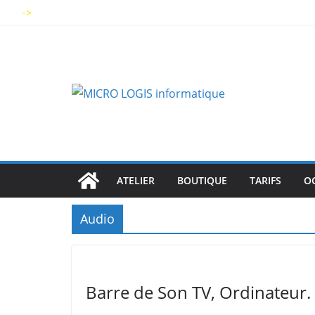
Skip
->
to
content
ATELIER
BOUTIQUE
TARIFS
O
Audio
Barre de Son TV, Ordinateur.