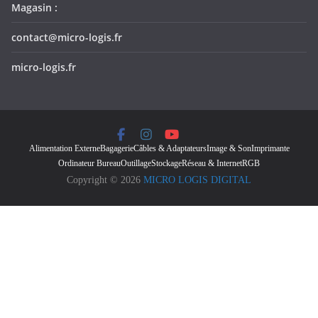
Magasin :
contact@micro-logis.fr
micro-logis.fr
Alimentation Externe
Bagagerie
Câbles & Adaptateurs
Image & Son
Imprimante
Ordinateur Bureau
Outillage
Stockage
Réseau & Internet
RGB
Copyright © 2026
MICRO LOGIS DIGITAL