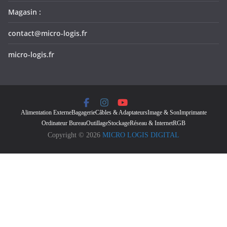
Magasin :
contact@micro-logis.fr
micro-logis.fr
Alimentation Externe
Bagagerie
Câbles & Adaptateurs
Image & Son
Imprimante
Ordinateur Bureau
Outillage
Stockage
Réseau & Internet
RGB
Copyright © 2026
MICRO LOGIS DIGITAL