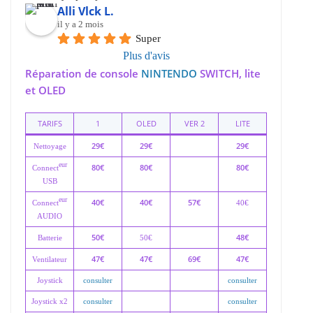
Alli Vlck L.
il y a 2 mois
Super
Plus d'avis
Réparation de console
NINTENDO
SWITCH, lite
et OLED
TARIFS
1
OLED
VER 2
LITE
29€
29€
29€
Nettoyage
eur
80€
80€
80€
Connect
USB
eur
40€
40€
57€
Connect
40€
AUDIO
50€
48€
Batterie
50€
47€
47€
69€
47€
Ventilateur
Joystick
consulter
consulter
Joystick x2
consulter
consulter