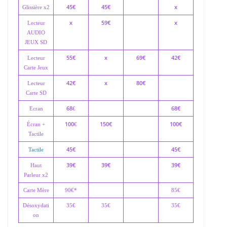
45€
45€
x
Glissière x2
x
59€
x
Lecteur
AUDIO
JEUX SD
55€
x
69€
42€
Lecteur
Carte Jeux
42€
x
80€
Lecteur
Carte SD
68
68€
Ecran
€
100
150€
100€
Écran +
€
Tactile
45€
45€
Tactile
39€
39€
39€
Haut
Parleur x2
Carte Mère
90€*
85€
Désoxydati
35€
35€
35€
on