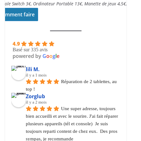
nsole Switch 3€, Ordinateur Portable 13€, Manette de jeux 4,5€,..
Comment faire
4.9
Basé sur 335 avis
powered by
G
o
o
g
l
e
lili M.
il y a 1 mois
Réparation de 2 tablettes, au 
top !
Zorglub
il y a 2 mois
Une super adresse, toujours 
bien accueilli et avec le sourire. J'ai fait réparer 
plusieurs appareils (tél et console)  Je suis 
toujours reparti content de chez eux.  Des pros 
sympas, je recommande