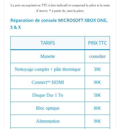
Le prix est exprimé en TTC à titre indicatif et comprend la pièce et la main
d’œuvre. * à partir de, sans la pièce.
Réparation de console
MICROSOFT
XBOX ONE,
S & X
TARIFS
PRIX TTC
Manette
consulter
Nettoyage complet + pâte thermique
39€
Connect
HDMI
90€
eur
Disque Dur 1 To
58€
Bloc optique
80€
Alimentation
90€