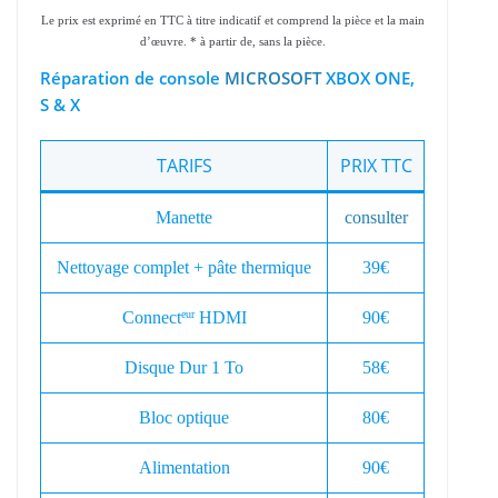
Le prix est exprimé en TTC à titre indicatif et comprend la pièce et la main
d’œuvre. * à partir de, sans la pièce.
Réparation de console
MICROSOFT
XBOX ONE,
S & X
TARIFS
PRIX TTC
Manette
consulter
Nettoyage complet + pâte thermique
39€
Connect
HDMI
90€
eur
Disque Dur 1 To
58€
Bloc optique
80€
Alimentation
90€