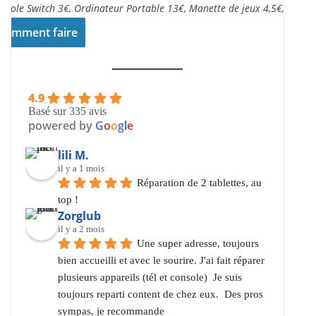
nsole Switch 3€, Ordinateur Portable 13€, Manette de jeux 4,5€,..
Comment faire
4.9
Basé sur 335 avis
powered by
G
o
o
g
l
e
lili M.
il y a 1 mois
Réparation de 2 tablettes, au 
top !
Zorglub
il y a 2 mois
Une super adresse, toujours 
bien accueilli et avec le sourire. J'ai fait réparer 
plusieurs appareils (tél et console)  Je suis 
toujours reparti content de chez eux.  Des pros 
sympas, je recommande