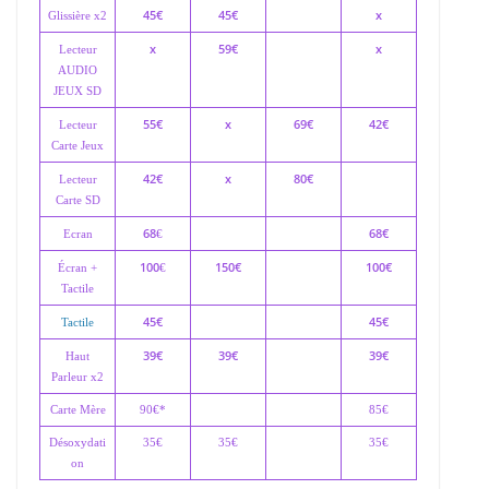
45€
45€
x
Glissière x2
x
59€
x
Lecteur
AUDIO
JEUX SD
55€
x
69€
42€
Lecteur
Carte Jeux
42€
x
80€
Lecteur
Carte SD
68
68€
Ecran
€
100
150€
100€
Écran +
€
Tactile
45€
45€
Tactile
39€
39€
39€
Haut
Parleur x2
Carte Mère
90€*
85€
Désoxydati
35€
35€
35€
on