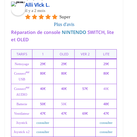
Alli Vlck L.
il y a 2 mois
Super
Plus d'avis
Réparation de console
NINTENDO
SWITCH, lite
et OLED
TARIFS
1
OLED
VER 2
LITE
29€
29€
29€
Nettoyage
eur
80€
80€
80€
Connect
USB
eur
40€
40€
57€
Connect
40€
AUDIO
50€
48€
Batterie
50€
47€
47€
69€
47€
Ventilateur
Joystick
consulter
consulter
Joystick x2
consulter
consulter