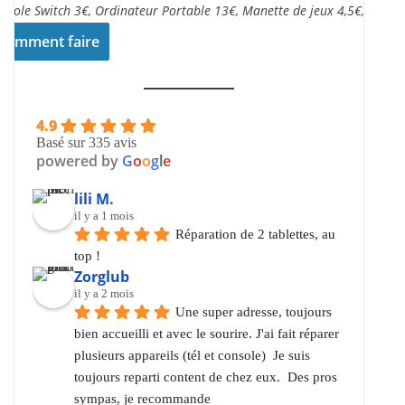
nsole Switch 3€, Ordinateur Portable 13€, Manette de jeux 4,5€,..
Comment faire
4.9
Basé sur 335 avis
powered by
G
o
o
g
l
e
lili M.
il y a 1 mois
Réparation de 2 tablettes, au 
top !
Zorglub
il y a 2 mois
Une super adresse, toujours 
bien accueilli et avec le sourire. J'ai fait réparer 
plusieurs appareils (tél et console)  Je suis 
toujours reparti content de chez eux.  Des pros 
sympas, je recommande