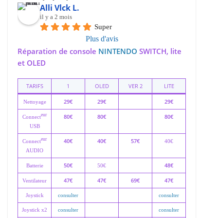
Alli Vlck L.
il y a 2 mois
Super
Plus d'avis
Réparation de console
NINTENDO
SWITCH, lite
et OLED
TARIFS
1
OLED
VER 2
LITE
29€
29€
29€
Nettoyage
eur
80€
80€
80€
Connect
USB
eur
40€
40€
57€
Connect
40€
AUDIO
50€
48€
Batterie
50€
47€
47€
69€
47€
Ventilateur
Joystick
consulter
consulter
Joystick x2
consulter
consulter