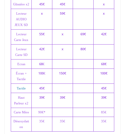
45€
45€
x
Glissière x2
x
59€
x
Lecteur
AUDIO
JEUX SD
55€
x
69€
42€
Lecteur
Carte Jeux
42€
x
80€
Lecteur
Carte SD
68
68€
Ecran
€
100
150€
100€
Écran +
€
Tactile
45€
45€
Tactile
39€
39€
39€
Haut
Parleur x2
Carte Mère
90€*
85€
Désoxydati
35€
35€
35€
on