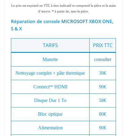
Le prix est exprimé en TTC à titre indicatif et comprend la pièce et la main
d’œuvre. * à partir de, sans la pièce.
Réparation de console
MICROSOFT
XBOX ONE,
S & X
TARIFS
PRIX TTC
Manette
consulter
Nettoyage complet + pâte thermique
39€
Connect
HDMI
90€
eur
Disque Dur 1 To
58€
Bloc optique
80€
Alimentation
90€