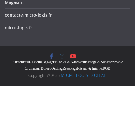
Magasin :
contact@micro-logis.fr
micro-logis.fr
Alimentation Externe
Bagagerie
Câbles & Adaptateurs
Image & Son
Imprimante
Ordinateur Bureau
Outillage
Stockage
Réseau & Internet
RGB
Copyright © 2026
MICRO LOGIS DIGITAL