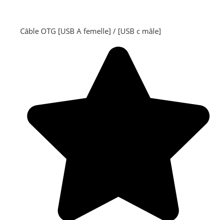
Câble OTG [USB A femelle] / [USB c mâle]