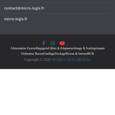
contact@micro-logis.fr
micro-logis.fr
Alimentation Externe
Bagagerie
Câbles & Adaptateurs
Image & Son
Imprimante
Ordinateur Bureau
Outillage
Stockage
Réseau & Internet
RGB
Copyright © 2026
MICRO LOGIS DIGITAL