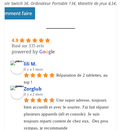
nsole Switch 3€, Ordinateur Portable 13€, Manette de jeux 4,5€,..
Comment faire
4.9
Basé sur 335 avis
powered by
G
o
o
g
l
e
lili M.
il y a 1 mois
Réparation de 2 tablettes, au 
top !
Zorglub
il y a 2 mois
Une super adresse, toujours 
bien accueilli et avec le sourire. J'ai fait réparer 
plusieurs appareils (tél et console)  Je suis 
toujours reparti content de chez eux.  Des pros 
sympas, je recommande