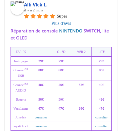
Alli Vlck L.
il y a 2 mois
Super
Plus d'avis
Réparation de console
NINTENDO
SWITCH, lite
et OLED
TARIFS
1
OLED
VER 2
LITE
29€
29€
29€
Nettoyage
eur
80€
80€
80€
Connect
USB
eur
40€
40€
57€
Connect
40€
AUDIO
50€
48€
Batterie
50€
47€
47€
69€
47€
Ventilateur
Joystick
consulter
consulter
Joystick x2
consulter
consulter