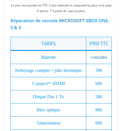
Le prix est exprimé en TTC à titre indicatif et comprend la pièce et la main
d’œuvre. * à partir de, sans la pièce.
Réparation de console
MICROSOFT
XBOX ONE,
S & X
TARIFS
PRIX TTC
Manette
consulter
Nettoyage complet + pâte thermique
39€
Connect
HDMI
90€
eur
Disque Dur 1 To
58€
Bloc optique
80€
Alimentation
90€