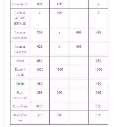
45€
45€
x
Glissière x2
x
59€
x
Lecteur
AUDIO
JEUX SD
55€
x
69€
42€
Lecteur
Carte Jeux
42€
x
80€
Lecteur
Carte SD
68
68€
Ecran
€
100
150€
100€
Écran +
€
Tactile
45€
45€
Tactile
39€
39€
39€
Haut
Parleur x2
Carte Mère
90€*
85€
Désoxydati
35€
35€
35€
on