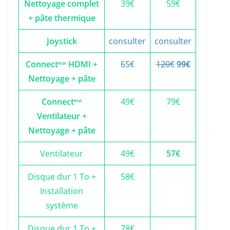
Nettoyage complet
39€
59€
+ pâte thermique
Joystick
consulter
consulter
Connect
HDMI +
65€
120€
99€
eur
Nettoyage + pâte
Connect
49€
79€
eur
Ventilateur +
Nettoyage + pâte
Ventilateur
49€
57€
Disque dur 1 To +
58€
Installation
système
Disque dur 1 To +
78€