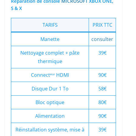
Réparation de console
MICROSOFT
XBOX ONE,
S & X
TARIFS
PRIX TTC
Manette
consulter
Nettoyage complet + pâte
39€
thermique
Connect
HDMI
90€
eur
Disque Dur 1 To
58€
Bloc optique
80€
Alimentation
90€
Réinstallation système, mise à
39€