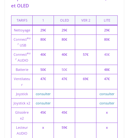
et OLED
TARIFS
1
OLED
VER 2
LITE
Nettoyage
29€
29€
29€
eu
Connect
80€
80€
80€
r
USB
eu
Connect
40€
40€
57€
40€
r
AUDIO
Batterie
50€
50€
48€
Ventilateu
47€
47€
69€
47€
r
Joystick
consulter
consulter
Joystick x2
consulter
consulter
Glissière
45€
45€
x
x2
Lecteur
x
59€
x
AUDIO