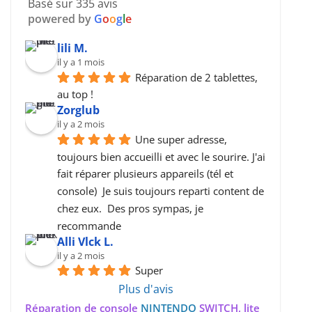
Basé sur 335 avis
powered by
G
o
o
g
l
e
lili M.
il y a 1 mois
Réparation de 2 tablettes, 
au top !
Zorglub
il y a 2 mois
Une super adresse, 
toujours bien accueilli et avec le sourire. J'ai 
fait réparer plusieurs appareils (tél et 
console)  Je suis toujours reparti content de 
chez eux.  Des pros sympas, je 
recommande
Alli Vlck L.
il y a 2 mois
Super
Plus d'avis
Réparation de console
NINTENDO
SWITCH, lite