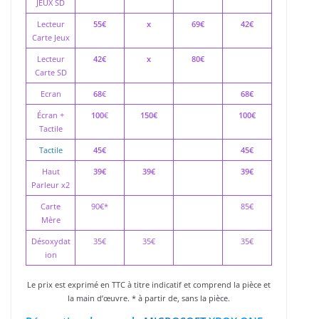
JEUX SD
Lecteur
55€
x
69€
42€
Carte Jeux
Lecteur
42€
x
80€
Carte SD
Ecran
68
€
68€
Écran +
100
€
150€
100€
Tactile
Tactile
45€
45€
Haut
39€
39€
39€
Parleur x2
Carte
90€*
85€
Mère
Désoxydat
35€
35€
35€
ion
Le prix est exprimé en TTC à titre indicatif et comprend la pièce et
la main d’œuvre. * à partir de, sans la pièce.