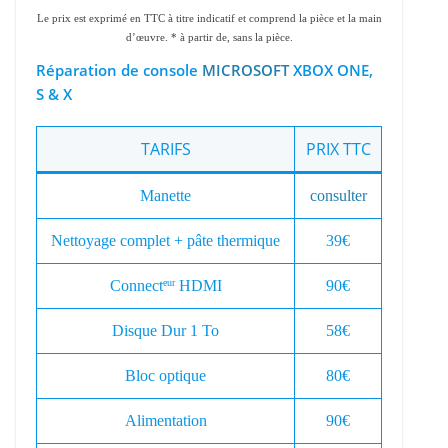
Le prix est exprimé en TTC à titre indicatif et comprend la pièce et la main
d’œuvre. * à partir de, sans la pièce.
Réparation de console
MICROSOFT
XBOX ONE,
S & X
TARIFS
PRIX TTC
Manette
consulter
Nettoyage complet + pâte thermique
39€
Connect
HDMI
90€
eur
Disque Dur 1 To
58€
Bloc optique
80€
Alimentation
90€