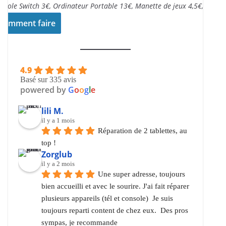
nsole Switch 3€, Ordinateur Portable 13€, Manette de jeux 4,5€,..
Comment faire
4.9
Basé sur 335 avis
powered by
G
o
o
g
l
e
lili M.
il y a 1 mois
Réparation de 2 tablettes, au 
top !
Zorglub
il y a 2 mois
Une super adresse, toujours 
bien accueilli et avec le sourire. J'ai fait réparer 
plusieurs appareils (tél et console)  Je suis 
toujours reparti content de chez eux.  Des pros 
sympas, je recommande