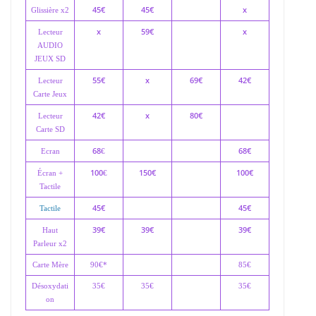
45€
45€
x
Glissière x2
x
59€
x
Lecteur
AUDIO
JEUX SD
55€
x
69€
42€
Lecteur
Carte Jeux
42€
x
80€
Lecteur
Carte SD
68
68€
Ecran
€
100
150€
100€
Écran +
€
Tactile
45€
45€
Tactile
39€
39€
39€
Haut
Parleur x2
Carte Mère
90€*
85€
Désoxydati
35€
35€
35€
on