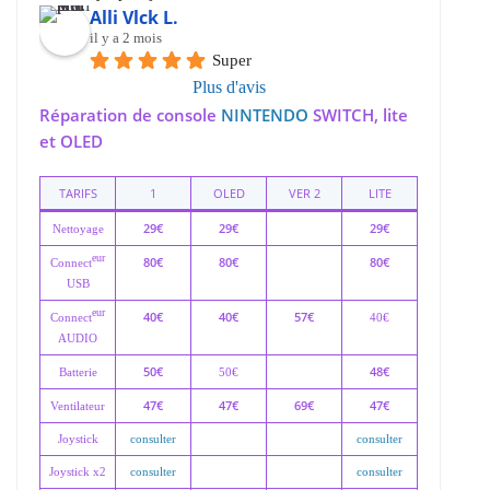
Alli Vlck L.
il y a 2 mois
Super
Plus d'avis
Réparation de console
NINTENDO
SWITCH, lite
et OLED
TARIFS
1
OLED
VER 2
LITE
29€
29€
29€
Nettoyage
eur
80€
80€
80€
Connect
USB
eur
40€
40€
57€
Connect
40€
AUDIO
50€
48€
Batterie
50€
47€
47€
69€
47€
Ventilateur
Joystick
consulter
consulter
Joystick x2
consulter
consulter