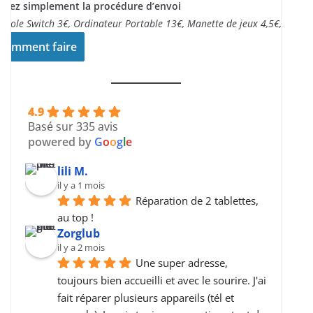
ivez simplement la procédure d’envoi
nsole Switch 3€, Ordinateur Portable 13€, Manette de jeux 4,5€,..
Comment faire
4.9
Basé sur 335 avis
powered by
G
o
o
g
l
e
lili M.
il y a 1 mois
Réparation de 2 tablettes, 
au top !
Zorglub
il y a 2 mois
Une super adresse, 
toujours bien accueilli et avec le sourire. J'ai 
fait réparer plusieurs appareils (tél et 