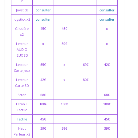
r
Joystick
consulter
consulter
Joystick x2
consulter
consulter
Glissière
45€
45€
x
x2
Lecteur
x
59€
x
AUDIO
JEUX SD
Lecteur
55€
x
69€
42€
Carte Jeux
Lecteur
42€
x
80€
Carte SD
Ecran
68
€
68€
Écran +
100
€
150€
100€
Tactile
Tactile
45€
45€
Haut
39€
39€
39€
Parleur x2