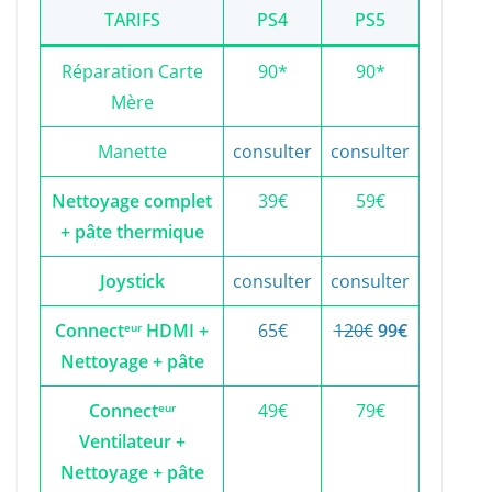
TARIFS
PS4
PS5
Réparation Carte
90*
90*
Mère
Manette
consulter
consulter
Nettoyage complet
39€
59€
+ pâte thermique
Joystick
consulter
consulter
Connect
HDMI +
65€
120€
99€
eur
Nettoyage + pâte
Connect
49€
79€
eur
Ventilateur +
Nettoyage + pâte