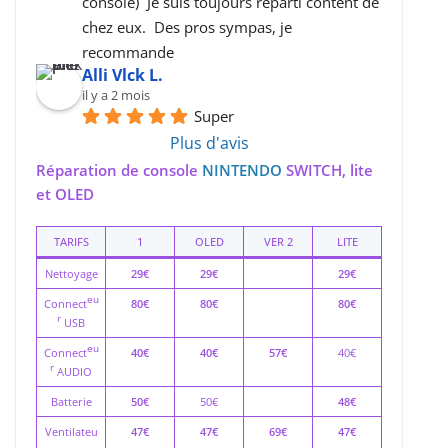
console)  Je suis toujours reparti content de 
chez eux.  Des pros sympas, je 
recommande
Alli Vlck L.
il y a 2 mois
Super
Plus d'avis
Réparation de console
NINTENDO
SWITCH, lite
et OLED
TARIFS
1
OLED
VER 2
LITE
Nettoyage
29€
29€
29€
eu
Connect
80€
80€
80€
r
USB
eu
Connect
40€
40€
57€
40€
r
AUDIO
Batterie
50€
50€
48€
Ventilateu
47€
47€
69€
47€