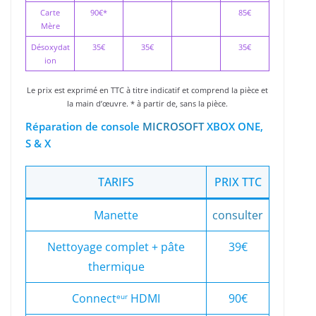
Carte
90€*
85€
Mère
Désoxydat
35€
35€
35€
ion
Le prix est exprimé en TTC à titre indicatif et comprend la pièce et
la main d’œuvre. * à partir de, sans la pièce.
Réparation de console
MICROSOFT
XBOX ONE,
S & X
TARIFS
PRIX TTC
Manette
consulter
Nettoyage complet + pâte
39€
thermique
Connect
HDMI
90€
eur