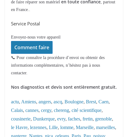
en toute confiance
de faire réparer son matériel
, partout
en France..
Service Postal
Envoyez-nous votre appareil
Comment faire
📞 Pour connaître la procédure d’envoi ou obtenir des
informations complémentaires, n’hésitez pas à nous
contacter.
Nos diagnostics et devis sont entièrement gratuit.
actu
, 
Amiens
, 
angers
, 
ascq
, 
Boulogne
, 
Brest
, 
Caen
, 
Calais
, 
cannes
, 
cergy
, 
chereng
, 
cité scientifique
, 
cousinerie
, 
Dunkerque
, 
evry
, 
faches
, 
fretin
, 
grenoble
, 
le Havre
, 
lezennes
, 
Lille
, 
lomme
, 
Marseille
, 
marseilles
, 
nanterre
, 
Nantes
, 
nica
, 
orleans
, 
Paris
, 
Pau
, 
poissy
, 