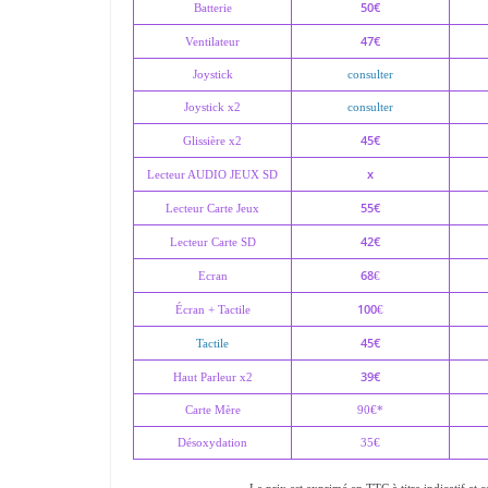
50€
Batterie
47€
Ventilateur
Joystick
consulter
Joystick x2
consulter
45€
Glissière x2
x
Lecteur AUDIO JEUX SD
55€
Lecteur Carte Jeux
42€
Lecteur Carte SD
68
Ecran
€
100
Écran + Tactile
€
45€
Tactile
39€
Haut Parleur x2
Carte Mère
90€*
Désoxydation
35€
Le prix est exprimé en TTC à titre indicatif et c