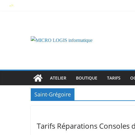
Skip
->
to
content
ATELIER
BOUTIQUE
TARIFS
O
Saint-Grégoire
Tarifs Réparations Consoles d