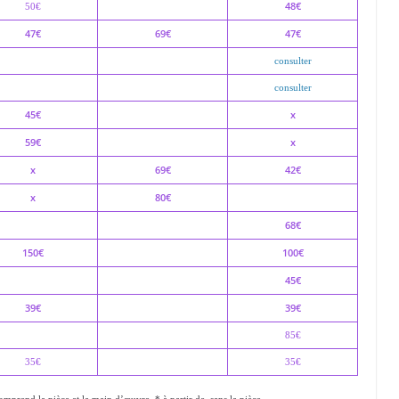
48€
50€
47€
69€
47€
consulter
consulter
45€
x
59€
x
x
69€
42€
x
80€
68€
150€
100€
45€
39€
39€
85€
35€
35€
omprend la pièce et la main d’œuvre. * à partir de, sans la pièce.