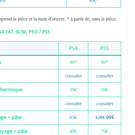
ère
90€*
prend la pièce et la main d’œuvre. * à partir de, sans la pièce.
 FAT, SLIM, PRO / PS5
PS4
PS5
e
90*
90*
consulter
consulter
 thermique
39€
59€
consulter
consulter
ge + pâte
99€
65€
120€
oyage + pâte
49€
79€