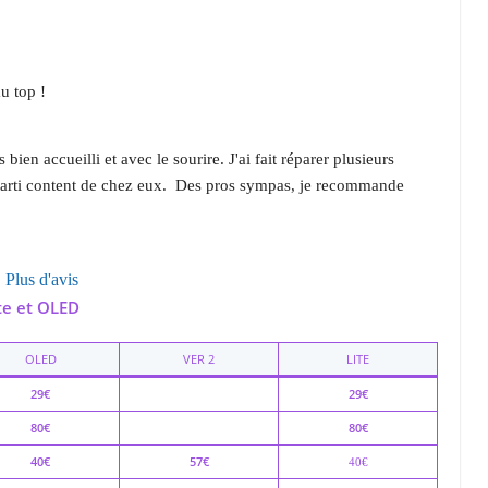
u top !
bien accueilli et avec le sourire. J'ai fait réparer plusieurs 
reparti content de chez eux.  Des pros sympas, je recommande
Plus d'avis
te et OLED
OLED
VER 2
LITE
29€
29€
80€
80€
40€
57€
40€