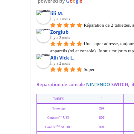
powered by
G
o
o
g
l
e
lili M.
il y a 1 mois
Réparation de 2 tablettes, a
Zorglub
il y a 2 mois
Une super adresse, toujours 
appareils (tél et console)  Je suis toujours 
Alli Vlck L.
il y a 2 mois
Super
Réparation de console
NINTENDO
SWITCH, li
TARIFS
1
29€
Nettoyage
eur
80€
Connect
USB
eur
40€
Connect
AUDIO