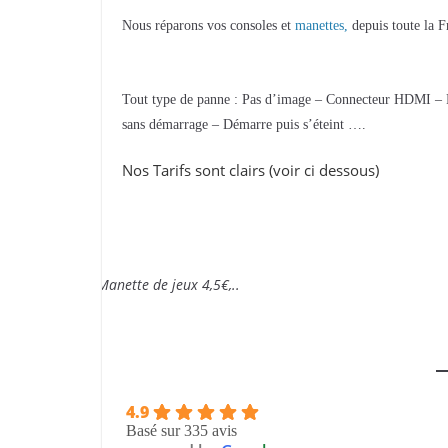
Nous réparons vos consoles et
manettes,
depuis toute la Fr
Tout type de panne : Pas d’image – Connecteur HDMI – P
sans démarrage – Démarre puis s’éteint ….
Nos Tarifs sont clairs (voir ci dessous)
édure d’envoi
 Portable 13€, Manette de jeux 4,5€,..
4.9
Basé sur 335 avis