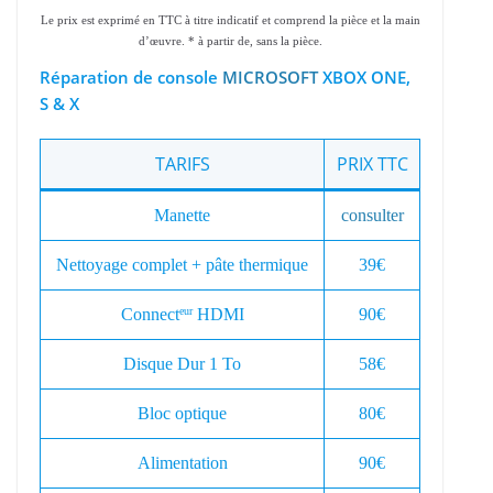
Le prix est exprimé en TTC à titre indicatif et comprend la pièce et la main
d’œuvre. * à partir de, sans la pièce.
Réparation de console
MICROSOFT
XBOX ONE,
S & X
TARIFS
PRIX TTC
Manette
consulter
Nettoyage complet + pâte thermique
39€
Connect
HDMI
90€
eur
Disque Dur 1 To
58€
Bloc optique
80€
Alimentation
90€