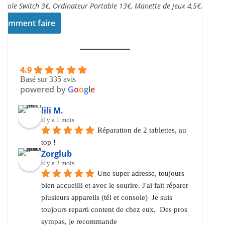
nsole Switch 3€, Ordinateur Portable 13€, Manette de jeux 4,5€,..
Comment faire
4.9
Basé sur 335 avis
powered by
G
o
o
g
l
e
lili M.
il y a 1 mois
Réparation de 2 tablettes, au 
top !
Zorglub
il y a 2 mois
Une super adresse, toujours 
bien accueilli et avec le sourire. J'ai fait réparer 
plusieurs appareils (tél et console)  Je suis 
toujours reparti content de chez eux.  Des pros 
sympas, je recommande