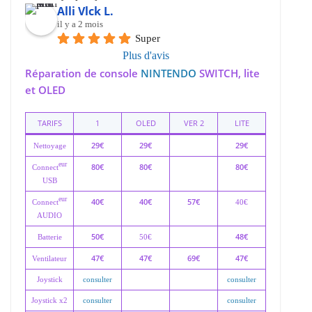
Alli Vlck L.
il y a 2 mois
Super
Plus d'avis
Réparation de console
NINTENDO
SWITCH, lite
et OLED
TARIFS
1
OLED
VER 2
LITE
29€
29€
29€
Nettoyage
eur
80€
80€
80€
Connect
USB
eur
40€
40€
57€
Connect
40€
AUDIO
50€
48€
Batterie
50€
47€
47€
69€
47€
Ventilateur
Joystick
consulter
consulter
Joystick x2
consulter
consulter