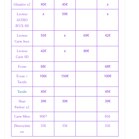
45€
45€
x
Glissière x2
x
59€
x
Lecteur
AUDIO
JEUX SD
55€
x
69€
42€
Lecteur
Carte Jeux
42€
x
80€
Lecteur
Carte SD
68
68€
Ecran
€
100
150€
100€
Écran +
€
Tactile
45€
45€
Tactile
39€
39€
39€
Haut
Parleur x2
Carte Mère
90€*
85€
Désoxydati
35€
35€
35€
on