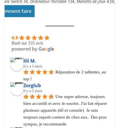
nsole Switch 3€, Ordinateur Portable 13€, Manette de jeux 4,5€,..
Comment faire
4.9
Basé sur 335 avis
powered by
G
o
o
g
l
e
lili M.
il y a 1 mois
Réparation de 2 tablettes, au 
top !
Zorglub
il y a 2 mois
Une super adresse, toujours 
bien accueilli et avec le sourire. J'ai fait réparer 
plusieurs appareils (tél et console)  Je suis 
toujours reparti content de chez eux.  Des pros 
sympas, je recommande