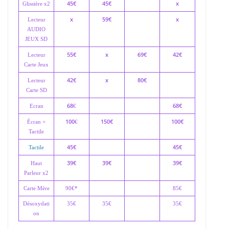
45€
45€
x
Glissière x2
x
59€
x
Lecteur
AUDIO
JEUX SD
55€
x
69€
42€
Lecteur
Carte Jeux
42€
x
80€
Lecteur
Carte SD
68
68€
Ecran
€
100
150€
100€
Écran +
€
Tactile
45€
45€
Tactile
39€
39€
39€
Haut
Parleur x2
Carte Mère
90€*
85€
Désoxydati
35€
35€
35€
on