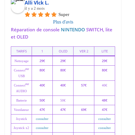
Alli Vlck L.
il y a 2 mois
Super
Plus d'avis
Réparation de console
NINTENDO
SWITCH, lite
et OLED
TARIFS
1
OLED
VER 2
LITE
29€
29€
29€
Nettoyage
eur
80€
80€
80€
Connect
USB
eur
40€
40€
57€
Connect
40€
AUDIO
50€
48€
Batterie
50€
47€
47€
69€
47€
Ventilateur
Joystick
consulter
consulter
Joystick x2
consulter
consulter