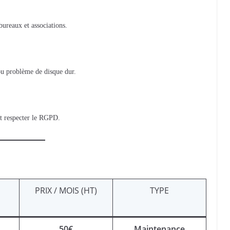
bureaux et associations.
 ou problème de disque dur.
et respecter le RGPD.
PRIX / MOIS (HT)
TYPE
S
50€
Maintenance