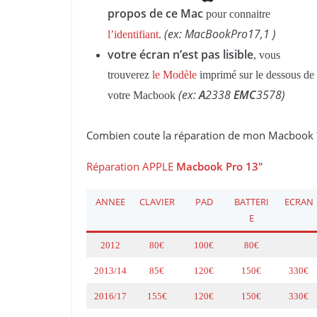
propos de ce Mac
pour connaitre
(ex: MacBookPro17,1 )
l’identifiant
.
votre écran n’est pas lisible
, vous
trouverez
le Modèle
imprimé sur le dessous de
(ex:
A
2338
EMC
3578)
votre Macbook
Combien coute la réparation de mon Macbook 
Réparation APPLE
Macbook Pro 13″
ANNEE
CLAVIER
PAD
BATTERI
ECRAN
E
2012
80€
100€
80€
2013/14
85€
120€
150€
330€
2016/17
155€
120€
150€
330€