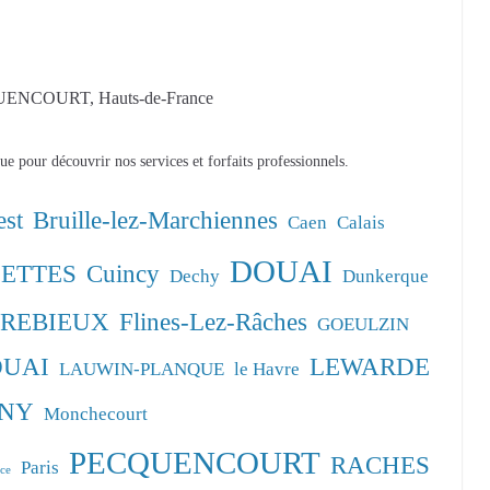
UENCOURT, Hauts-de-France
e pour découvrir nos services et forfaits professionnels.
est
Bruille-lez-Marchiennes
Caen
Calais
DOUAI
ETTES
Cuincy
Dechy
Dunkerque
CREBIEUX
Flines-Lez-Râches
GOEULZIN
OUAI
LEWARDE
LAUWIN-PLANQUE
le Havre
NY
Monchecourt
PECQUENCOURT
RACHES
Paris
ce