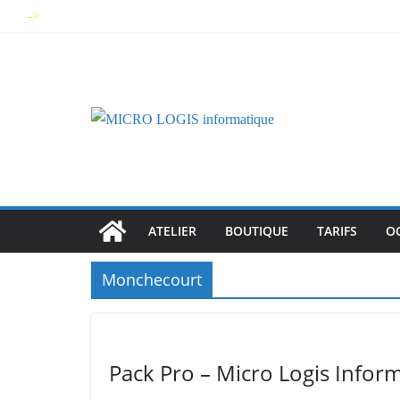
Skip
->
to
content
ATELIER
BOUTIQUE
TARIFS
O
Monchecourt
Pack Pro – Micro Logis Infor