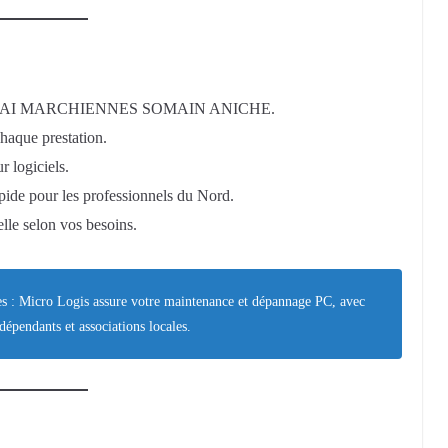
 à DOUAI MARCHIENNES SOMAIN ANICHE.
chaque prestation.
r logiciels.
apide pour les professionnels du Nord.
lle selon vos besoins.
es : Micro Logis assure votre maintenance et dépannage PC, avec
dépendants et associations locales.