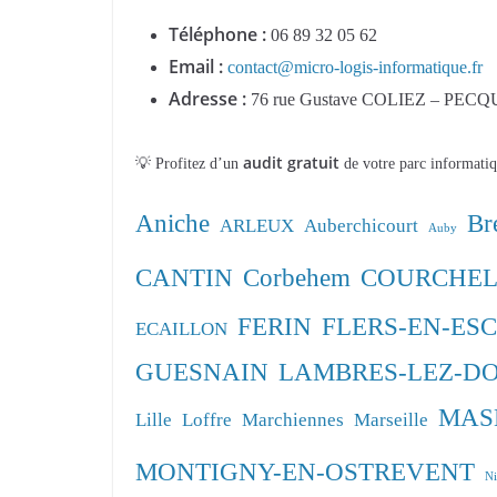
Téléphone :
06 89 32 05 62
Email :
contact@micro-logis-informatique.fr
Adresse :
76 rue Gustave COLIEZ – PECQ
audit gratuit
💡 Profitez d’un
de votre parc informatiqu
Aniche
Br
ARLEUX
Auberchicourt
Auby
CANTIN
Corbehem
COURCHEL
FERIN
FLERS-EN-ES
ECAILLON
GUESNAIN
LAMBRES-LEZ-D
MAS
Lille
Loffre
Marchiennes
Marseille
MONTIGNY-EN-OSTREVENT
Ni