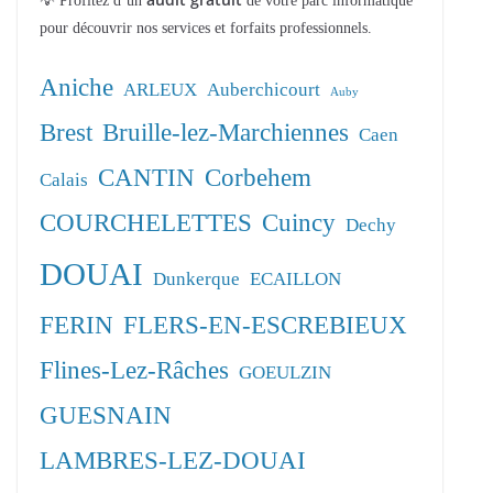
💡 Profitez d’un
de votre parc informatique
pour découvrir nos services et forfaits professionnels.
Aniche
ARLEUX
Auberchicourt
Auby
Brest
Bruille-lez-Marchiennes
Caen
CANTIN
Corbehem
Calais
COURCHELETTES
Cuincy
Dechy
DOUAI
Dunkerque
ECAILLON
FERIN
FLERS-EN-ESCREBIEUX
Flines-Lez-Râches
GOEULZIN
GUESNAIN
LAMBRES-LEZ-DOUAI