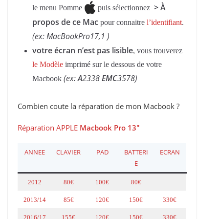
> À
le menu Pomme
puis sélectionnez
propos de ce Mac
pour connaitre
l’identifiant
.
(ex: MacBookPro17,1 )
votre écran n’est pas lisible
, vous trouverez
le Modèle
imprimé sur le dessous de votre
(ex:
A
2338
EMC
3578)
Macbook
Combien coute la réparation de mon Macbook ?
Réparation APPLE
Macbook Pro 13″
ANNEE
CLAVIER
PAD
BATTERI
ECRAN
E
2012
80€
100€
80€
2013/14
85€
120€
150€
330€
2016/17
155€
120€
150€
330€