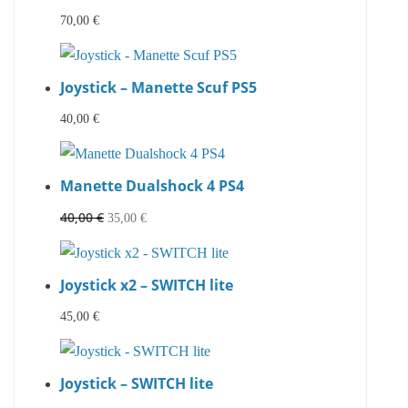
70,00
€
Joystick – Manette Scuf PS5
40,00
€
Manette Dualshock 4 PS4
40,00
€
Le
Le
35,00
€
prix
prix
initial
actuel
Joystick x2 – SWITCH lite
était :
est :
40,00 €.
35,00 €.
45,00
€
Joystick – SWITCH lite