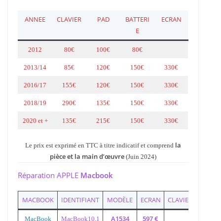
ANNEE
CLAVIER
PAD
BATTERI
ECRAN
E
2012
80€
100€
80€
2013/14
85€
120€
150€
330€
2016/17
155€
120€
150€
330€
2018/19
290€
135€
150€
330€
2020 et +
135€
215€
150€
330€
la
Le prix est exprimé en TTC à titre indicatif et comprend
pièce et la main d’œuvre
(Juin 2024)
Réparation APPLE
Macbook
MACBOOK
IDENTIFIANT
MODÈLE
ECRAN
CLAVIER
BATTER
A1534
597 €
MacBook
MacBook10,1
A152