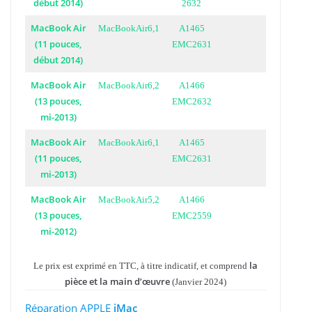
début 2014)
2632
MacBook Air
MacBookAir6,1
A1465
(11 pouces,
EMC2631
début 2014)
MacBook Air
MacBookAir6,2
A1466
(13 pouces,
EMC2632
mi-2013)
MacBook Air
MacBookAir6,1
A1465
(11 pouces,
EMC2631
mi-2013)
MacBook Air
MacBookAir5,2
A1466
(13 pouces,
EMC2559
mi-2012)
la
Le prix est exprimé en TTC, à titre indicatif, et comprend
pièce et la main d’œuvre
(Janvier 2024)
Réparation APPLE
iMac