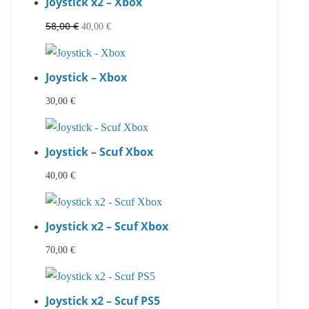
Joystick x2 – Xbox
58,00
€
Le
Le
40,00
€
prix
prix
initial
actuel
Joystick – Xbox
était :
est :
58,00 €.
40,00 €.
30,00
€
Joystick – Scuf Xbox
40,00
€
Joystick x2 – Scuf Xbox
70,00
€
Joystick x2 – Scuf PS5