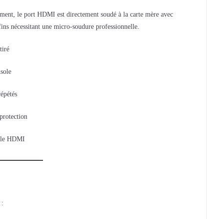
ent, le port HDMI est directement soudé à la carte mère avec
 fins nécessitant une micro-soudure professionnelle.
tiré
sole
épétés
protection
âble HDMI
 :